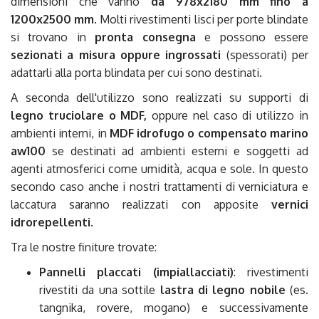
dimensioni che vanno
da 978x2180 mm fino a
1200x2500 mm
. Molti rivestimenti lisci per porte blindate
si trovano in
pronta consegna
e possono essere
sezionati a misura oppure ingrossati
(spessorati) per
adattarli alla porta blindata per cui sono destinati.
A seconda dell'utilizzo sono realizzati su supporti di
legno truciolare o MDF,
oppure nel caso di utilizzo in
ambienti interni, in
MDF idrofugo o compensato marino
aw100
se destinati ad ambienti esterni e soggetti ad
agenti atmosferici come umidità, acqua e sole. In questo
secondo caso anche i nostri trattamenti di verniciatura e
laccatura saranno realizzati con apposite
vernici
idrorepellenti
.
Tra le nostre finiture trovate:
Pannelli placcati (impiallacciati)
: rivestimenti
rivestiti da una sottile
lastra di legno nobile
(es.
tangnika, rovere, mogano) e successivamente