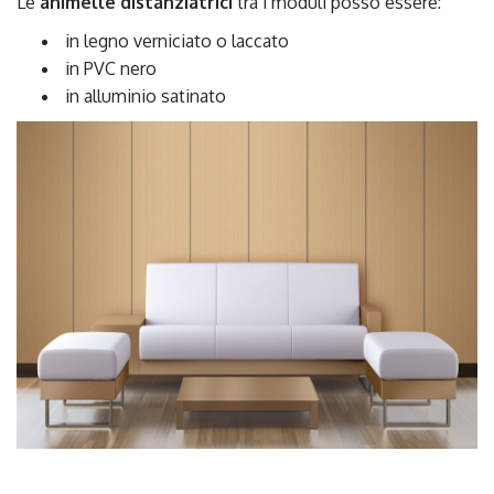
Le
animelle distanziatrici
tra i moduli posso essere:
in legno verniciato o laccato
in PVC nero
in alluminio satinato