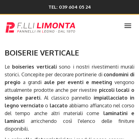
TEL: 039 604 05 24
Togg
navi
BOISERIE VERTICALE
Le
boiseries verticali
sono i nostri rivestimenti murali
storici. Concepite per decorare portinerie di
condomini di
pregio
a grandi
aule per eventi
e meeting
vengono
attualmente prodotte anche per rivestire
piccoli locali o
singole pareti
. Al classico pannello
impiallacciato in
legno vernciato
o
laccato
abbiamo affiancato nel corso
del tempo anche altri materiali come
laminatini e
laminati
arricchendo così l'elenco delle finiture
disponibili.