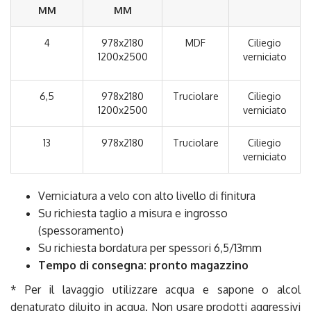
MM
MM
4
978x2180
MDF
Ciliegio
1200x2500
verniciato
6,5
978x2180
Truciolare
Ciliegio
1200x2500
verniciato
13
978x2180
Truciolare
Ciliegio
verniciato
Verniciatura a velo con alto livello di finitura
Su richiesta taglio a misura e ingrosso
(spessoramento)
Su richiesta bordatura per spessori 6,5/13mm
Tempo di consegna: pronto magazzino
* Per il lavaggio utilizzare acqua e sapone o alcol
denaturato diluito in acqua. Non usare prodotti aggressivi