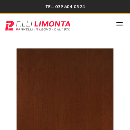
TEL: 039 604 05 24
Togg
navi