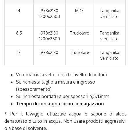
4
978x2180
MDF
Tanganika
1200x2500
verniciato
6,5
978x2180
Truciolare
Tanganika
1200x2500
verniciato
13
978x2180
Truciolare
Tanganika
verniciato
Verniciatura a velo con alto livello di finitura
Su richiesta taglio a misura e ingrosso
(spessoramento)
Su richiesta bordatura per spessori 6,5/13mm
Tempo di consegna: pronto magazzino
* Per il lavaggio utilizzare acqua e sapone o alcol
denaturato diluito in acqua. Non usare prodotti aggressivi
o a base di solvente.