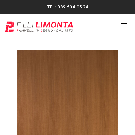
TEL: 039 604 05 24
Togg
navi