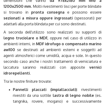
dimensioni che vanno
da 978x2180 mm fino a
1200x2500 mm
. Molti rivestimenti lisci per porte blindate
si trovano in
pronta consegna
e possono essere
sezionati a misura oppure ingrossati
(spessorati) per
adattarli alla porta blindata per cui sono destinati.
A seconda dell'utilizzo sono realizzati su supporti di
legno truciolare o MDF,
oppure nel caso di utilizzo in
ambienti interni, in
MDF idrofugo o compensato marino
aw100
se destinati ad ambienti esterni e soggetti ad
agenti atmosferici come umidità, acqua e sole. In questo
secondo caso anche i nostri trattamenti di verniciatura e
laccatura saranno realizzati con apposite
vernici
idrorepellenti
.
Tra le nostre finiture trovate:
Pannelli placcati (impiallacciati)
: rivestimenti
rivestiti da una sottile
lastra di legno nobile
(es.
tangnika, rovere, mogano) e successivamente