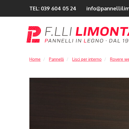
TEL: 039 604 05 24
info@pannellilim
Home
Pannelli
Lisci per interno
Rovere we