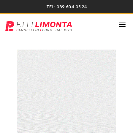
TEL: 039 604 05 24
Togg
navi