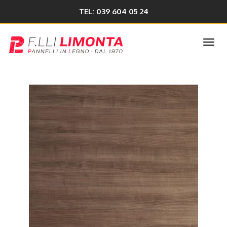
TEL: 039 604 05 24
Togg
navi