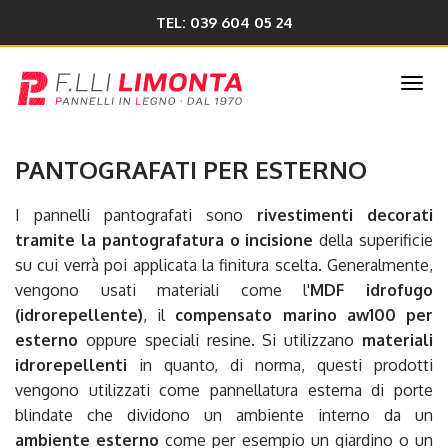
TEL: 039 604 05 24
Togg
navi
PANTOGRAFATI PER ESTERNO
I pannelli pantografati sono
rivestimenti decorati
tramite la pantografatura o incisione
della superificie
su cui verrà poi applicata la finitura scelta. Generalmente,
vengono usati materiali come l'
MDF idrofugo
(idrorepellente)
, il
compensato marino aw100 per
esterno
oppure speciali resine. Si utilizzano
materiali
idrorepellenti
in quanto, di norma, questi prodotti
vengono utilizzati come pannellatura esterna di porte
blindate che dividono un ambiente interno da un
ambiente esterno
come per esempio un giardino o un