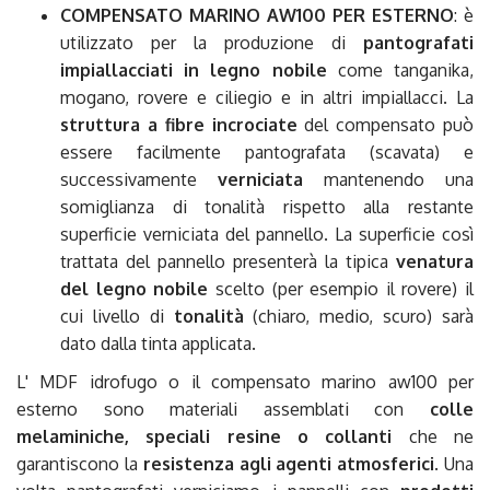
COMPENSATO MARINO AW100 PER ESTERNO
: è
utilizzato per la produzione di
pantografati
impiallacciati in legno nobile
come tanganika,
mogano, rovere e ciliegio e in altri impiallacci. La
struttura a fibre incrociate
del compensato può
essere facilmente pantografata (scavata) e
successivamente
verniciata
mantenendo una
somiglianza di tonalità rispetto alla restante
superficie verniciata del pannello. La superficie così
trattata del pannello presenterà la tipica
venatura
del legno nobile
scelto (per esempio il rovere) il
cui livello di
tonalità
(chiaro, medio, scuro) sarà
dato dalla tinta applicata.
L' MDF idrofugo o il compensato marino aw100 per
esterno sono materiali assemblati con
colle
melaminiche, speciali resine o collanti
che ne
garantiscono la
resistenza agli agenti atmosferici
. Una