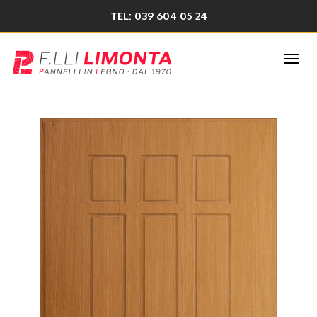
TEL: 039 604 05 24
Togg
navi