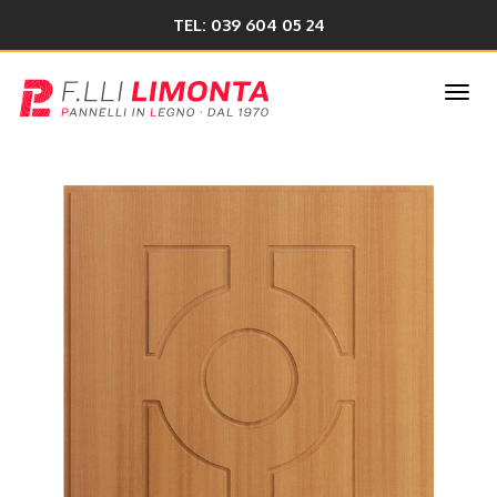
TEL: 039 604 05 24
Togg
navi