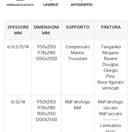
SPESSORE
DIMENSIONI
SUPPORTO
FINITURA
MM
MM
6/6,5/13/14
950x2150
Compensato
Tanganika
978x2180
Marino
Mogano
1200x2500
Truciolare
Rovere
Douglas
Ciliegio
Pino
Noce figurato
verniciati
6/12/14
950X2150
Mdf idrofugo
Mdf idrofugo
978x2180
Mdf
laccato
1100x2150
Mdf laccato
1200X2500
-----------
Laminatino
liscio