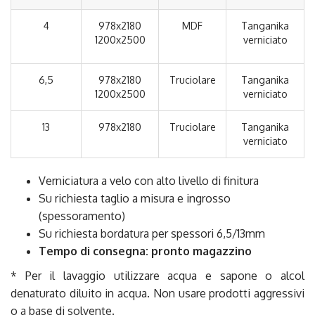
4
978x2180
MDF
Tanganika
1200x2500
verniciato
6,5
978x2180
Truciolare
Tanganika
1200x2500
verniciato
13
978x2180
Truciolare
Tanganika
verniciato
Verniciatura a velo con alto livello di finitura
Su richiesta taglio a misura e ingrosso
(spessoramento)
Su richiesta bordatura per spessori 6,5/13mm
Tempo di consegna: pronto magazzino
* Per il lavaggio utilizzare acqua e sapone o alcol
denaturato diluito in acqua. Non usare prodotti aggressivi
o a base di solvente.