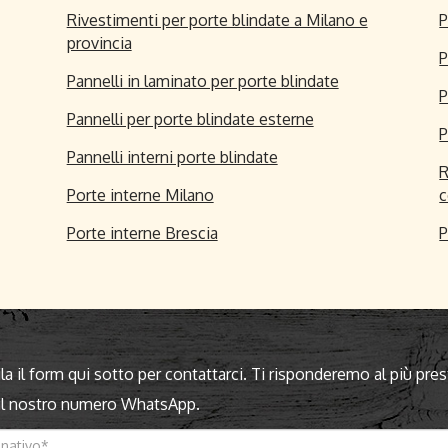
Rivestimenti per porte blindate a Milano e
P
provincia
P
Pannelli in laminato per porte blindate
P
Pannelli per porte blindate esterne
P
Pannelli interni porte blindate
R
Porte interne Milano
c
Porte interne Brescia
P
a il form qui sotto per contattarci. Ti risponderemo al più pres
 il nostro numero WhatsApp.