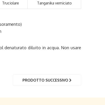
Truciolare
Tanganika verniciato
essoramento)
m
col denaturato diluito in acqua. Non usare
PRODOTTO SUCCESSIVO