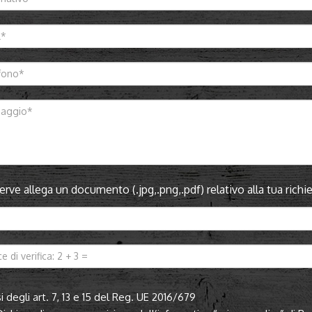
serve allega un documento (.jpg,.png,.pdf) relativo alla tua ric
i degli art. 7, 13 e 15 del Reg. UE 2016/679