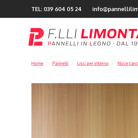
TEL: 039 604 05 24
info@pannellilim
Home
Pannelli
Lisci per interno
Noce tang