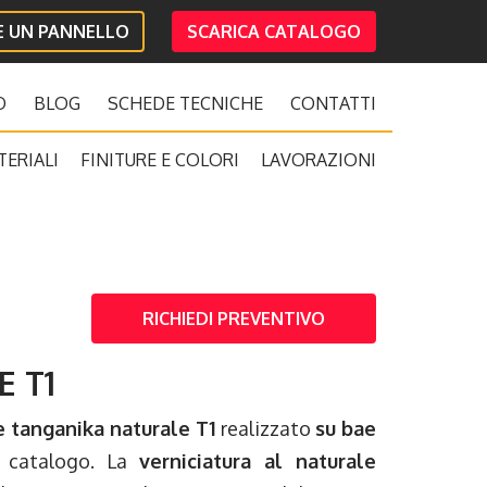
IE UN PANNELLO
SCARICA CATALOGO
O
BLOG
SCHEDE TECNICHE
CONTATTI
TERIALI
FINITURE E COLORI
LAVORAZIONI
RICHIEDI PREVENTIVO
 T1
 tanganika naturale T1
realizzato
su bae
o catalogo. La
verniciatura al naturale