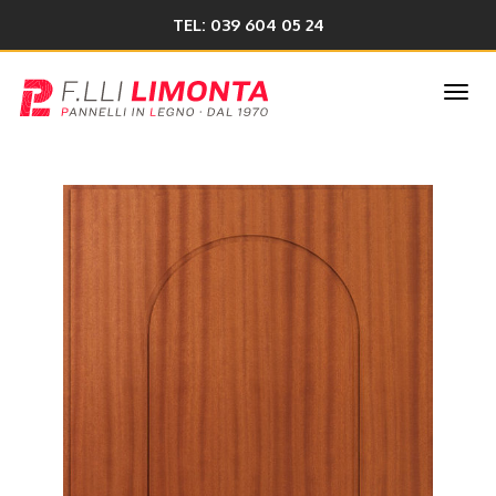
TEL: 039 604 05 24
Togg
navi