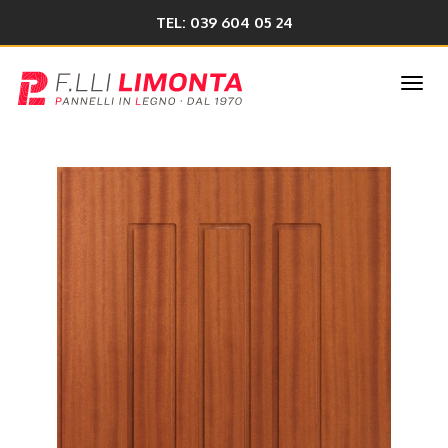
TEL: 039 604 05 24
Togg
navi