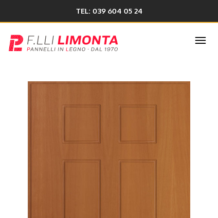
TEL: 039 604 05 24
Togg
navi