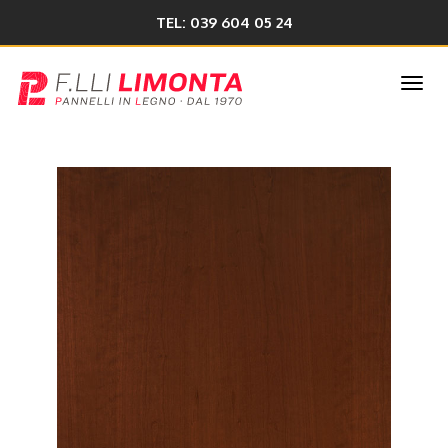
TEL: 039 604 05 24
Togg
navi