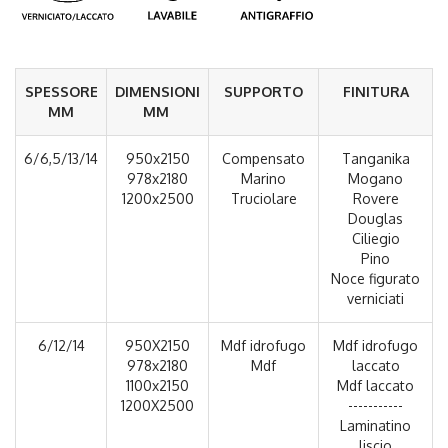
SPESSORE
DIMENSIONI
SUPPORTO
FINITURA
MM
MM
6/6,5/13/14
950x2150
Compensato
Tanganika
978x2180
Marino
Mogano
1200x2500
Truciolare
Rovere
Douglas
Ciliegio
Pino
Noce figurato
verniciati
6/12/14
950X2150
Mdf idrofugo
Mdf idrofugo
978x2180
Mdf
laccato
1100x2150
Mdf laccato
1200X2500
-----------
Laminatino
liscio