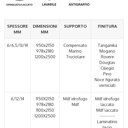
SPESSORE
DIMENSIONI
SUPPORTO
FINITURA
MM
MM
6/6,5/13/14
950x2150
Compensato
Tanganika
978x2180
Marino
Mogano
1200x2500
Truciolare
Rovere
Douglas
Ciliegio
Pino
Noce figurato
verniciati
6/12/14
950X2150
Mdf idrofugo
Mdf idrofugo
978x2180
Mdf
laccato
1100x2150
Mdf laccato
1200X2500
-----------
Laminatino
liscio