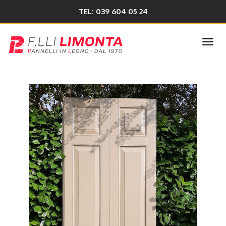
TEL: 039 604 05 24
Togg
navi