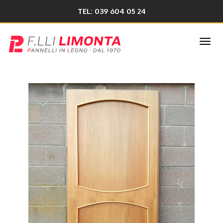
TEL: 039 604 05 24
Togg
navi