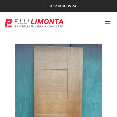
TEL: 039 604 05 24
Togg
navi