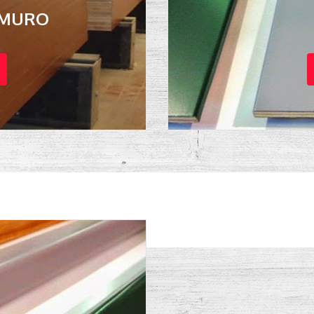
 MURO
I