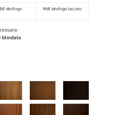
df idrofugo
Mdf idrofugo laccato
ecessario
i blindata