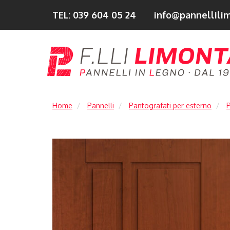
TEL: 039 604 05 24
info@pannellilim
Home
Pannelli
Pantografati per esterno
P