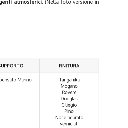
enti atmosferici.
(Nella foto versione in
SUPPORTO
FINITURA
ensato Marino
Tanganika
Mogano
Rovere
Douglas
Ciliegio
Pino
Noce figurato
verniciati