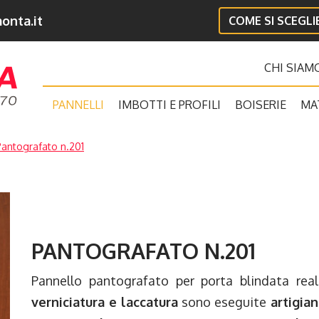
onta.it
COME SI SCEGL
CHI SIAM
PANNELLI
IMBOTTI E PROFILI
BOISERIE
MA
antografato n.201
PANTOGRAFATO N.201
Pannello pantografato per porta blindata rea
verniciatura e laccatura
sono eseguite
artigia