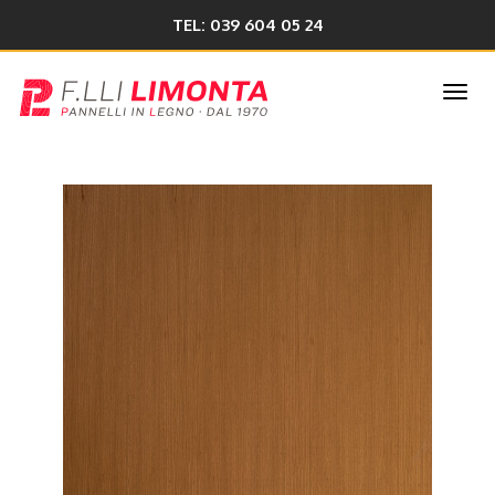
TEL: 039 604 05 24
Togg
navi