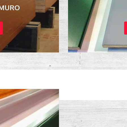
 MURO
I