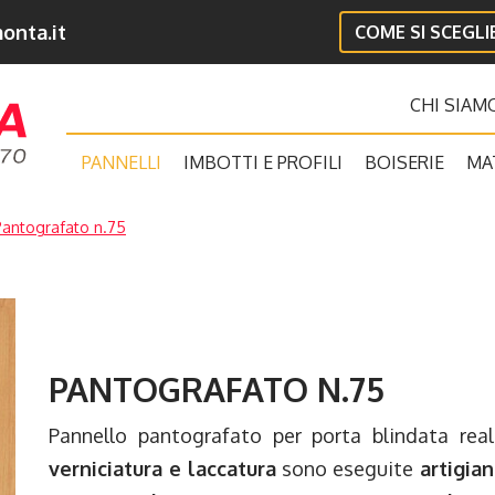
onta.it
COME SI SCEGL
CHI SIAM
PANNELLI
IMBOTTI E PROFILI
BOISERIE
MA
Pantografato n.75
PANTOGRAFATO N.75
Pannello pantografato per porta blindata rea
verniciatura e laccatura
sono eseguite
artigia