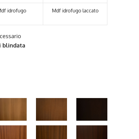
df idrofugo
Mdf idrofugo laccato
ecessario
i blindata