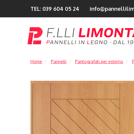
TEL: 039 604 05 24
info@pannellilim
Home
Pannelli
Pantografati per esterno