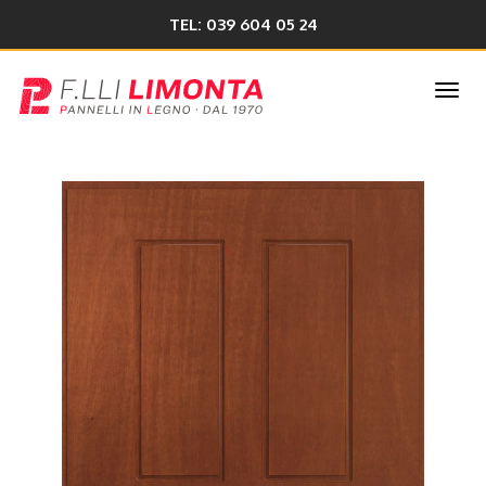
TEL: 039 604 05 24
Togg
navi