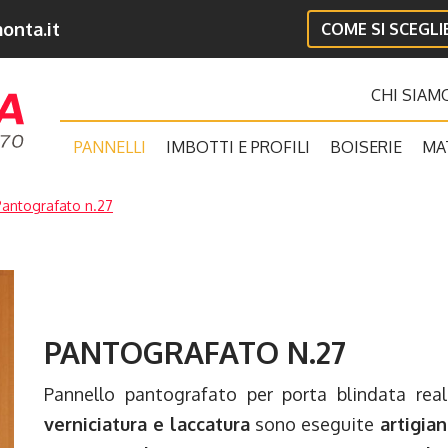
onta.it
COME SI SCEGL
CHI SIAM
PANNELLI
IMBOTTI E PROFILI
BOISERIE
MA
Pantografato n.27
PANTOGRAFATO N.27
Pannello pantografato per porta blindata rea
verniciatura e laccatura
sono eseguite
artigia