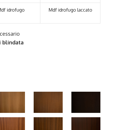
df idrofugo
Mdf idrofugo laccato
ecessario
i blindata