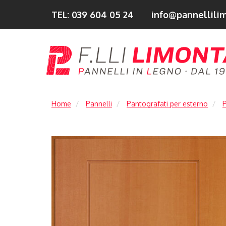
TEL: 039 604 05 24
info@pannellilim
Home
Pannelli
Pantografati per esterno