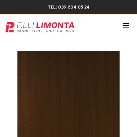
TEL: 039 604 05 24
Togg
navi