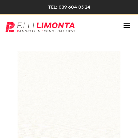
TEL: 039 604 05 24
Togg
navi