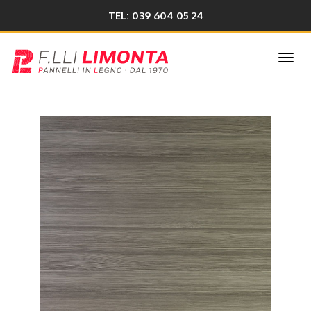
TEL: 039 604 05 24
Togg
navi