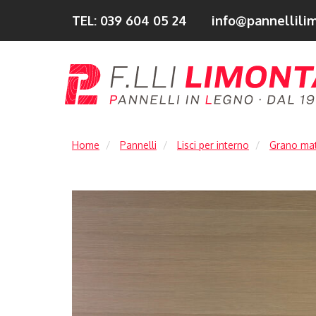
TEL: 039 604 05 24
info@pannellilim
Home
Pannelli
Lisci per interno
Grano mat